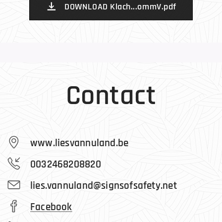
DOWNLOAD Klach...ommV.pdf
Contact
www.liesvannuland.be
0032468208820
lies.vannuland@signsofsafety.net
Facebook